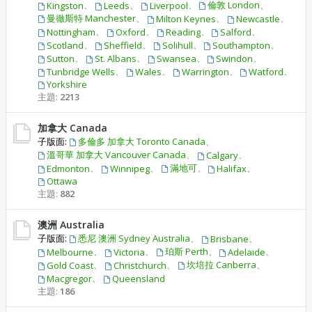
、
、
、
倫敦 London
、
Kingston
Leeds
Liverpool
曼徹斯特 Manchester
、
、
、
Milton Keynes
Newcastle
、
、
、
、
Nottingham
Oxford
Reading
Salford
、
、
、
、
Scotland
Sheffield
Solihull
Southampton
、
、
、
、
Sutton
St. Albans
Swansea
Swindon
、
、
、
、
Tunbridge Wells
Wales
Warrington
Watford
Yorkshire
主題:
2213
加拿大 Canada
子版面:
多倫多 加拿大 Toronto Canada
、
溫哥華 加拿大 Vancouver Canada
、
、
Calgary
、
、
滿地可
、
、
Edmonton
Winnipeg
Halifax
Ottawa
主題:
882
澳洲 Australia
子版面:
悉尼 澳洲 Sydney Australia
、
、
Brisbane
、
、
珀斯 Perth
、
、
Melbourne
Victoria
Adelaide
、
、
坎培拉 Canberra
、
Gold Coast
Christchurch
、
Macgregor
Queensland
主題:
186