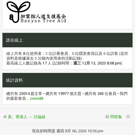
誰在線上
線上共有
8
位使用者：2 位註冊會員、0 位隱形會員以及 6 位訪客 (這些
資料是根據過去 5 分鐘內使用者的活動記錄)
最高線上人數記錄為
17
人 [記錄時間：
週三 12月 13, 2023 8:08 pm
]
統計資料
總共有
23014
篇文章 • 總共有
19977
個主題 • 總共有
265
位會員 • 我們
的最新會員：
zixin88
真。香港人
討論組
問答集
現在的時間是 週四 8月 06, 2026 10:36 pm