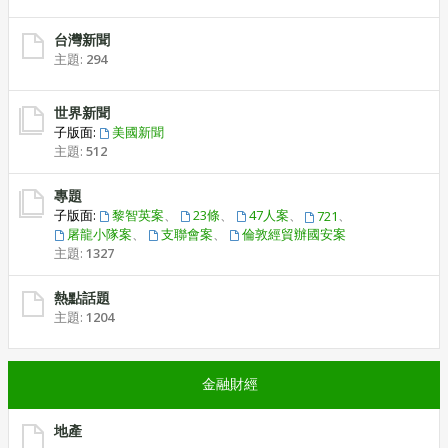
台灣新聞
主題:
294
世界新聞
子版面:
美國新聞
主題:
512
專題
子版面:
黎智英案
、
23條
、
47人案
、
、
721
屠龍小隊案
、
支聯會案
、
倫敦經貿辦國安案
主題:
1327
熱點話題
主題:
1204
金融財經
地產