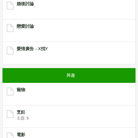
婚後討論
戀愛討論
愛情廣告 - X找Y
興趣
寵物
烹飪
主題:
5
電影