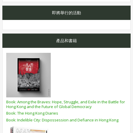
即將舉行的活動
產品和書籍
Book: Among the Braves: Hope, Struggle, and Exile in the Battle for
Hong Kong and the Future of Global Democracy
Book: The Hong Kong Diaries
Book: Indelible City: Dispossession and Defiance in Hong Kong