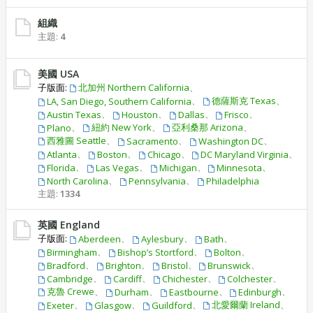
組織
主題:
4
美國 USA
子版面:
北加州 Northern California
、
、
德薩斯克 Texas
、
LA, San Diego, Southern California
、
、
、
、
Austin Texas
Houston
Dallas
Frisco
、
紐約 New York
、
亞利桑那 Arizona
、
Plano
西雅圖 Seattle
、
、
、
Sacramento
Washington DC
、
、
、
、
Atlanta
Boston
Chicago
DC Maryland Virginia
、
、
、
、
Florida
Las Vegas
Michigan
Minnesota
、
、
North Carolina
Pennsylvania
Philadelphia
主題:
1334
英國 England
子版面:
、
、
、
Aberdeen
Aylesbury
Bath
、
、
、
Birmingham
Bishop’s Stortford
Bolton
、
、
、
、
Bradford
Brighton
Bristol
Brunswick
、
、
、
、
Cambridge
Cardiff
Chichester
Colchester
克魯 Crewe
、
、
、
、
Durham
Eastbourne
Edinburgh
、
、
、
北愛爾蘭 Ireland
、
Exeter
Glasgow
Guildford