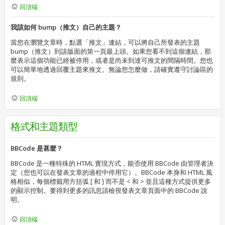
回頂端
我該如何 bump（推文）自己的主題？
當您在瀏覽文章時，點選「推文」連結，可以將自己所發表的主題
bump（推文）到該版面的第一頁最上頭。如果您看不到這個連結，那
麼表示這個功能已經被停用，或者是尚未到達可推文的間隔時間。您也
可以簡單地透過回覆主題來推文。無論您怎麼做，請確實遵守討論區的
規則。
回頂端
格式和主題類型
BBCode 是甚麼？
BBCode 是一種特殊的 HTML 實現方式，能否使用 BBCode 由管理者決
定（您也可以在發表文章的過程中停用它）。BBCode 本身和 HTML 風
格相似，每個標籤用方括弧 [ 和 ] 而不是 < 和 > 並且這種方式提供更多
的顯示控制。要得到更多的訊息請檢視發表文章頁面中的 BBCode 說
明。
回頂端