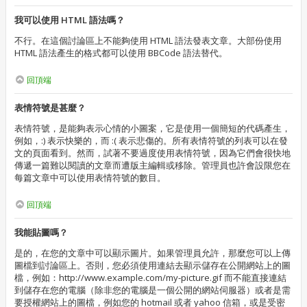
我可以使用 HTML 語法嗎？
不行。在這個討論區上不能夠使用 HTML 語法發表文章。大部份使用
HTML 語法產生的格式都可以使用 BBCode 語法替代。
回頂端
表情符號是甚麼？
表情符號，是能夠表示心情的小圖案，它是使用一個簡短的代碼產生，
例如，:) 表示快樂的，而 :( 表示悲傷的。所有表情符號的列表可以在發
文的頁面看到。然而，試著不要過度使用表情符號，因為它們會很快地
傳遞一篇難以閱讀的文章而遭版主編輯或移除。管理員也許會設限您在
每篇文章中可以使用表情符號的數目。
回頂端
我能貼圖嗎？
是的，在您的文章中可以顯示圖片。如果管理員允許，那麼您可以上傳
圖檔到討論區上。否則，您必須使用連結去顯示儲存在公開網站上的圖
檔，例如：http://www.example.com/my-picture.gif 而不能直接連結
到儲存在您的電腦（除非您的電腦是一個公開的網站伺服器）或者是需
要授權網站上的圖檔，例如您的 hotmail 或者 yahoo 信箱，或是受密