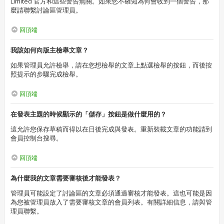
Limited 官方和這些警告無關。如果您不確知為何會收到一個警告，那
麼請聯繫討論區管理員。
回頂端
我該如何向版主檢舉文章？
如果管理員允許檢舉，請在您想檢舉的文章上點選檢舉的按鈕，而後按
照提示的步驟完成檢舉。
回頂端
在發表主題的時候顯示的「儲存」按鈕是做什麼用的？
這允許您保存草稿而得以在日後完成與發表。重新裝載文章的功能請到
會員控制台搜尋。
回頂端
為什麼我的文章需要審核後才能發表？
管理員可能設定了討論區的文章必須通過審核才能發表。這也可能是因
為您被管理員放入了需要審核文章的會員列表。有關詳細信息，請與管
理員聯繫。