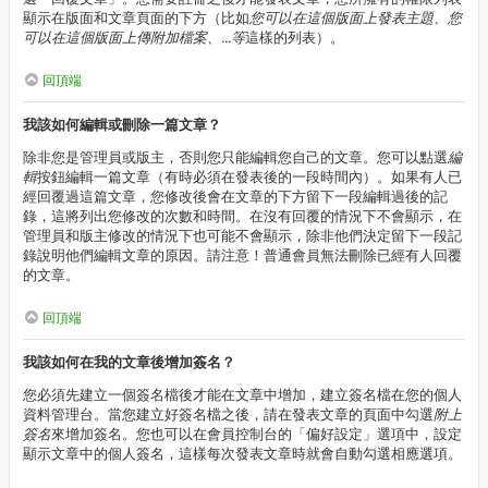
顯示在版面和文章頁面的下方（比如
您可以在這個版面上發表主題、您
可以在這個版面上傳附加檔案、...等
這樣的列表）。
回頂端
我該如何編輯或刪除一篇文章？
除非您是管理員或版主，否則您只能編輯您自己的文章。您可以點選
編
輯
按鈕編輯一篇文章（有時必須在發表後的一段時間內）。如果有人已
經回覆過這篇文章，您修改後會在文章的下方留下一段編輯過後的記
錄，這將列出您修改的次數和時間。在沒有回覆的情況下不會顯示，在
管理員和版主修改的情況下也可能不會顯示，除非他們決定留下一段記
錄說明他們編輯文章的原因。請注意！普通會員無法刪除已經有人回覆
的文章。
回頂端
我該如何在我的文章後增加簽名？
您必須先建立一個簽名檔後才能在文章中增加，建立簽名檔在您的個人
資料管理台。當您建立好簽名檔之後，請在發表文章的頁面中勾選
附上
簽名
來增加簽名。您也可以在會員控制台的「偏好設定」選項中，設定
顯示文章中的個人簽名，這樣每次發表文章時就會自動勾選相應選項。