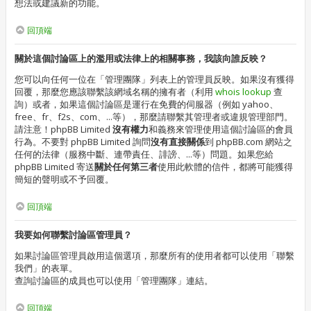
想法或建議新的功能。
回頂端
關於這個討論區上的濫用或法律上的相關事務，我該向誰反映？
您可以向任何一位在「管理團隊」列表上的管理員反映。如果沒有獲得
回覆，那麼您應該聯繫該網域名稱的擁有者（利用
whois lookup
查
詢）或者，如果這個討論區是運行在免費的伺服器（例如 yahoo、
free、fr、f2s、com、...等），那麼請聯繫其管理者或違規管理部門。
請注意！phpBB Limited
沒有權力
和義務來管理使用這個討論區的會員
行為。不要對 phpBB Limited 詢問
沒有直接關係
到 phpBB.com 網站之
任何的法律（服務中斷、連帶責任、誹謗、...等）問題。如果您給
phpBB Limited 寄送
關於任何第三者
使用此軟體的信件，都將可能獲得
簡短的聲明或不予回覆。
回頂端
我要如何聯繫討論區管理員？
如果討論區管理員啟用這個選項，那麼所有的使用者都可以使用「聯繫
我們」的表單。
查詢討論區的成員也可以使用「管理團隊」連結。
回頂端