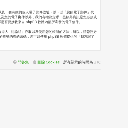
以及一個有效的個人電子郵件位址（以下以「您的電子郵件」代
以及您的電子郵件以外，我們有權決定哪一些額外資訊是您必須或
否要接收來自 phpBB 軟體內部所寄發的電子信件。
人 - 討論組」存取以及使用您的帳號的方法，所以，請您務必
帳號的您的密碼，您可以使用 phpBB 軟體提供的「我忘記了
。
問答集
刪除 Cookies
所有顯示的時間為
UTC