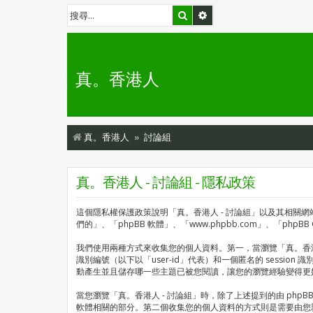
搜尋
進階搜尋
真。香港人
真。香港人
討論組
真。香港人 - 討論組 - 隱私政策
這個隱私權保護政策說明「真。香港人 - 討論組」以及其相關網站（以下
們的」、「phpBB 軟體」、「www.phpbb.com」、「p
我們使用兩種方式來收集您的個人資料。第一，當瀏覽「真。香港人 -
識別編號（以下以「user-id」代表）和一個匿名的 session 
動產生並且儲存哪一些主題已被您閱讀，讓您的瀏覽經驗變得更
當您瀏覽「真。香港人 - 討論組」時，除了上述提到的由 phpBB
軟體相關的部分。第二個收集您的個人資料的方式則是需要由您