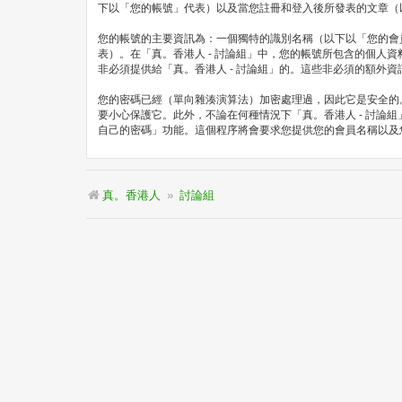
下以「您的帳號」代表）以及當您註冊和登入後所發表的文章（
您的帳號的主要資訊為：一個獨特的識別名稱（以下以「您的會
表）。在「真。香港人 - 討論組」中，您的帳號所包含的個
非必須提供給「真。香港人 - 討論組」的。這些非必須的額外
您的密碼已經（單向雜湊演算法）加密處理過，因此它是安全的
要小心保護它。此外，不論在何種情況下「真。香港人 - 討論組
自己的密碼」功能。這個程序將會要求您提供您的會員名稱以及您
真。香港人
討論組