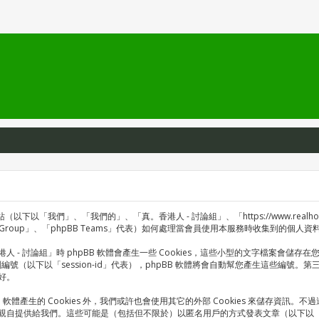
以「我們」、「我們的」、「真。香港人 - 討論組」、「https://www.realhon
hpBB Group」、「phpBB Teams」代表）如何處理當會員使用本服務時收集到
 討論組」時 phpBB 軟體會產生一些 Cookies，這些小型的文字檔案會儲存在您
識別編號（以下以「session-id」代表），phpBB 軟體將會自動幫您產生這些編號。第
好。
 軟體產生的 Cookies 外，我們或許也會使用其它的外部 Cookies 來儲存資訊
親自提供給我們。這些可能是（包括但不限於）以匿名用戶的方式發表文章（以下以「匿