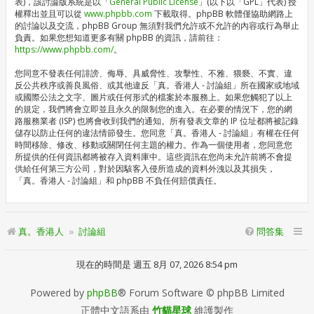
表)，該討論版系統是以「
General Public License
」(以下以「GPL」代表) 授
權釋出並且可以從
www.phpbb.com
下載取得。phpBB 軟體僅協助網路上
的討論以及交流，phpBB Group 無須對我們允許或不允許的內容或行為舉止
負責。如果您想知道更多有關 phpBB 的資訊，請前往：
https://www.phpbb.com/
。
您同意不發表任何誹謗、侮辱、具威脅性、攻擊性、不雅、猥褻、不實、違
反公共秩序或善良風俗、或其他違反「真。香港人 - 討論組」所在國家或地域
或國際公法之文字、圖片或任何形式的檔案於本服務上。如果您觸犯了以上
的規定，我們將會立即並且永久的限制您的進入。在必要的情況下，您的網
路服務業者 (ISP) 也將會收到我們的通知。所有發表文章的 IP 位址都將被記錄
儲存以防止任何的違法情節發生。您同意「真。香港人 - 討論組」有權在任何
時間移除、修改、移動或關閉任何主題的權力。作為一個使用者，您同意您
所提供的任何資訊都將被存入資料庫中。這些資訊在您尚未允許前將不會提
供給任何第三方公司，對於因駭客入侵所造成的資料外洩以及其損失，
「真。香港人 - 討論組」和 phpBB 不負任何賠償責任。
真。香港人
討論組
問答集
現在的時間是 週五 8月 07, 2026 8:54 pm
Powered by
phpBB
® Forum Software © phpBB Limited
正體中文語系由
竹貓星球
維護製作