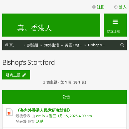
註冊
登入
真。香港人
快速連結
搜
真。香港人
討論組
海外生活
英國 England
Bishop’s Stortford
尋
Bishop’s Stortford
發表主題
2 個主題 • 第
1
頁 (共
1
頁)
公告
《海內外香港人民意研究計劃》
最後發表 由
emily
«
週三 1月 15, 2025 4:09 am
發表於 位於
活動